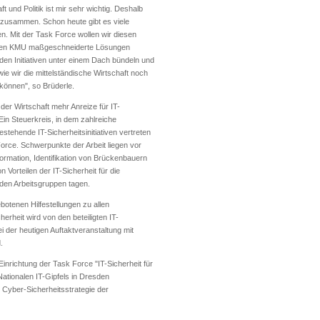
 und Politik ist mir sehr wichtig. Deshalb
t zusammen. Schon heute gibt es viele
ten. Mit der Task Force wollen wir diesen
 den KMU maßgeschneiderte Lösungen
den Initiativen unter einem Dach bündeln und
 wir die mittelständische Wirtschaft noch
önnen", so Brüderle.
er Wirtschaft mehr Anreize für IT-
in Steuerkreis, in dem zahlreiche
stehende IT-Sicherheitsinitiativen vertreten
 Force. Schwerpunkte der Arbeit liegen vor
ormation, Identifikation von Brückenbauern
orteilen der IT-Sicherheit für die
den Arbeitsgruppen tagen.
ebotenen Hilfestellungen zu allen
erheit wird von den beteiligten IT-
bei der heutigen Auftaktveranstaltung mit
.
Einrichtung der Task Force "IT-Sicherheit für
ationalen IT-Gipfels in Dresden
r Cyber-Sicherheitsstrategie der