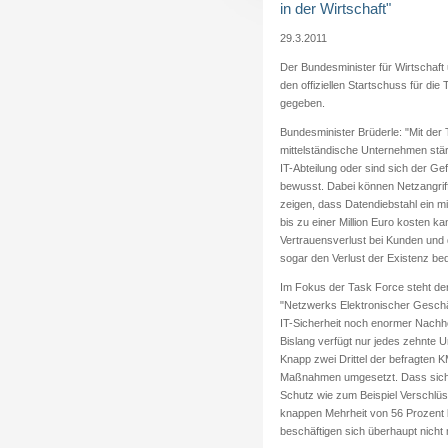
in der Wirtschaft"
29.3.2011
Der Bundesminister für Wirtschaft 
den offiziellen Startschuss für die 
gegeben.
Bundesminister Brüderle: "Mit der 
mittelständische Unternehmen stär
IT-Abteilung oder sind sich der Ge
bewusst. Dabei können Netzangrif
zeigen, dass Datendiebstahl ein mi
bis zu einer Million Euro kosten k
Vertrauensverlust bei Kunden und 
sogar den Verlust der Existenz be
Im Fokus der Task Force steht der
"Netzwerks Elektronischer Geschä
IT-Sicherheit noch enormer Nachh
Bislang verfügt nur jedes zehnte 
Knapp zwei Drittel der befragten
Maßnahmen umgesetzt. Dass sich
Schutz wie zum Beispiel Verschlüs
knappen Mehrheit von 56 Prozent 
beschäftigen sich überhaupt nicht