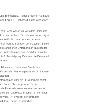
und Technologie, Rainer Brüderle, hat heute
Task Force "IT-Sicherheit in der Wirtschaft"
Task Force wollen wir vor allem kleine und
ker unterstützen. Sie haben oft keine eigene
fahren für ihr Unternehmen gar nicht
fe erhebliche Schäden verursachen. Studien
ttelständisches Unternehmen im Einzelfall
ann. Viel schlimmer noch sind der mögliche
die Rufschädigung. Das kann im Extremfall
deuten."
 Mittelstand. Nach einer Studie des
ftsverkehr" besteht gerade dort in Sachen
olbedarf:
Unternehmen über ein IT-Sicherheitspaket.
 KMU haben überhaupt keine Schutz-
 die Unternehmen ohne entsprechenden
selungen angreifbar machen, ist nur einer
bewusst. 44 Prozent der Befragten
 mit dem Thema IT-Sicherheit.