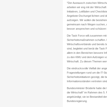
"Der Austausch zwischen Wirtschaft
arbeiten wir eng mit der Wirtschaf
Initiativen, Leitfäden und Checklis
Angebote-Dschungel lichten und
aufzeigen. Wir wollen die bestehen
gemeinsam nach Wegen suchen, wie
besser ansprechen und schützen k
Die Task Force will zusammen mit d
Sicherheitsmaßnahmen schaffen. E
Wirtschaftsverbände und bereits be
sind, begleitet und berät die Task
allem in den Bereichen bessere Inf
zu den KMU und dem Aufzeigen von V
Wirtschaft. Zu diesen Themen wer
Die eindrucksvolle Vielfalt der ang
Fragestellungen rund um die IT-Sich
Sicherheitsinitiativen gezeigt, die 
Informationsständen vertreten sind
Bundesminister Brüderle hatte die 
die Wirtschaft" im Rahmen des 5. N
angekündigt; sie ist Bestandteil de
Bundesregierung.