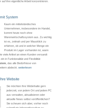
auf ihre eigentliche Arbeit konzentrieren.
 mit System
Kaum ein mittelständisches
Unternehmen, insbesondere im Handel,
kommt heute noch ohne
Warenwirtschaftssystem aus. Zu wichtig
ist es, zeitnah und per Mausklick zu
erfahren, ob und in welcher Menge ein
Produkt im Lager vorhanden ist, wann
ie viele Artikel an einen Kunden versandt
in in Funktionalität und Flexibilität
ystem
, das alle Bedürfnisse von
eitern abdeckt.
weiterlesen
Ihre Website
Sie möchten Ihre Webinhalte gern
jederzeit, von jedem Ort und jedem PC
aus verwalten, aktualisieren oder
aktuelle News selbst veröffentlichen?
Sie scheuen sich aber, vorher noch
schnell ein Informatikstudium zu