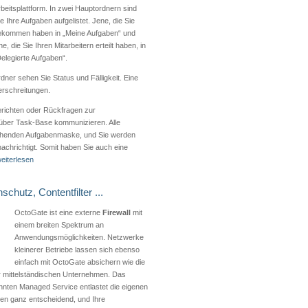
beitsplattform. In zwei Hauptordnern sind
le Ihre Aufgaben aufgelistet. Jene, die Sie
ekommen haben in „Meine Aufgaben“ und
ne, die Sie Ihren Mitarbeitern erteilt haben, in
elegierte Aufgaben“.
rdner sehen Sie Status und Fälligkeit. Eine
erschreitungen.
erichten oder Rückfragen zur
über Task-Base kommunizieren. Alle
chenden Aufgabenmaske, und Sie werden
chrichtigt. Somit haben Sie auch eine
eiterlesen
schutz, Contentfilter ...
OctoGate ist eine externe
Firewall
mit
einem breiten Spektrum an
Anwendungsmöglichkeiten. Netzwerke
kleinerer Betriebe lassen sich ebenso
einfach mit OctoGate absichern wie die
r mittelständischen Unternehmen. Das
nnten Managed Service entlastet die eigenen
en ganz entscheidend, und Ihre