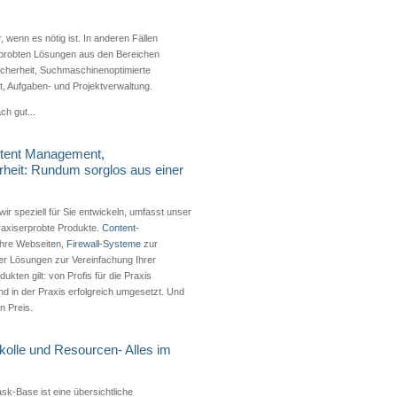
, wenn es nötig ist. In anderen Fällen
erprobten Lösungen aus den Bereichen
Sicherheit, Suchmaschinenoptimierte
 Aufgaben- und Projektverwaltung.
ch gut...
ntent Management,
rheit: Rundum sorglos aus einer
ir speziell für Sie entwickeln, umfasst unser
praxiserprobte Produkte.
Content-
Ihre Webseiten,
Firewall-Systeme
zur
r Lösungen zur Vereinfachung Ihrer
odukten gilt: von Profis für die Praxis
und in der Praxis erfolgreich umgesetzt. Und
n Preis.
kolle und Resourcen- Alles im
sk-Base ist eine übersichtliche