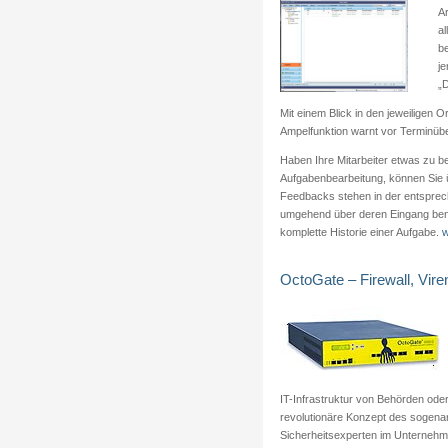
Ar
al
b
je
„D
Mit einem Blick in den jeweiligen O
Ampelfunktion warnt vor Terminüb
Haben Ihre Mitarbeiter etwas zu b
Aufgabenbearbeitung, können Sie 
Feedbacks stehen in der entspre
umgehend über deren Eingang bena
komplette Historie einer Aufgabe.
w
OctoGate – Firewall, Viren
IT-Infrastruktur von Behörden ode
revolutionäre Konzept des sogena
Sicherheitsexperten im Unternehm