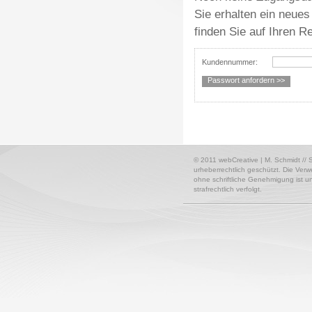
Sie erhalten ein neue
finden Sie auf Ihren R
Kundennummer:
nach oben
drucken
© 2011 webCreative | M. Schmidt // S
urheberrechtlich geschützt. Die Ver
ohne schriftliche Genehmigung ist u
strafrechtlich verfolgt.